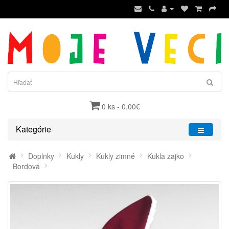
0 ks - 0,00€
Kategórie
Doplnky
Kukly
Kukly zimné
Kukla zajko
Bordová