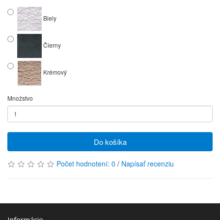
Biely
Čierny
Krémový
Množstvo
Do košíka
Počet hodnotení: 0
/
Napísať recenziu
Informácie