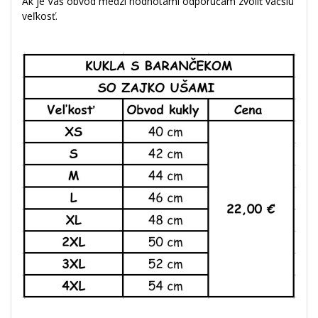
Ak je Váš obvod medzi hodnotami odporúčam zvoliť väčšiu
veľkosť.