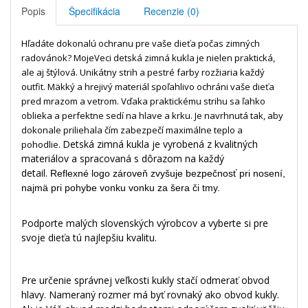
Popis
Špecifikácia
Recenzie (0)
Hľadáte dokonalú ochranu pre vaše dieťa počas zimných
radovánok? MojeVeci detská zimná kukla je nielen praktická,
ale aj štýlová. Unikátny strih a pestré farby rozžiaria každý
outfit. Mäkký a hrejivý materiál spoľahlivo ochráni vaše dieťa
pred mrazom a vetrom.
Vďaka praktickému strihu sa ľahko
oblieka a
perfektne sedí na hlave a krku.
Je navrhnutá tak, aby
dokonale priliehala
čím zabezpečí maximálne teplo a
Detská zimná kukla je vyrobená z kvalitných
pohodlie.
materiálov a spracovaná s dôrazom na každý
detail.
Reflexné logo zároveň zvyšuje bezpečnosť pri nosení,
najmä pri pohybe vonku vonku za šera či tmy.
Podporte malých slovenských výrobcov a vyberte si pre
svoje dieťa tú najlepšiu kvalitu.
Pre určenie správnej veľkosti kukly stačí odmerať obvod
hlavy. Nameraný rozmer má byť rovnaký ako obvod kukly.