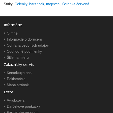
Štítky:
Čelenky
,
baranček
,
mojeveci
,
Čelenka červená
Informácie
O mne
Informácie o doručení
Ochrana osobných údajov
Obchodné podmienky
Šitie na mieru
Zákaznícky servis
Kontaktujte nás
Reklamácie
Mapa stránok
Extra
Výrobcovia
Darčekové poukážky
Partnerský program