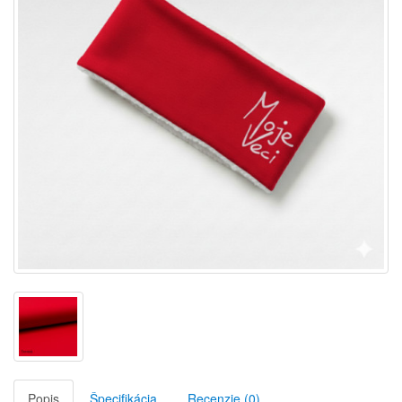
Popis
Špecifikácia
Recenzie (0)