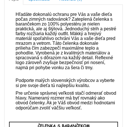
Hľadáte dokonalú ochranu pre Vás a vaše dieťa
počas zimných radovánok? Zateplená čelenka s
barančekom zo 100% polyestéru je nielen
praktická, ale aj štýlová. Jednoduchý strih a pestré
farby rozžiaria každý outfit. Mäkký a hrejivý
materiál spoľahlivo ochráni Vás a vaše dieťa pred
mrazom a vetrom. Táto čelenka dokonale
prilieha čím zabezpečí maximálne teplo a
pohodlie. Vyrobená je z kvalitných materiálov a
spracovaná s dôrazom na každý detail. Reflexné
logo zároveň zvyšuje bezpečnosť pri nosení,
najmä pri pohybe vonku za šera či tmy.
Podporte malých slovenských výrobcov a vyberte
si pre svoje dieťa tú najlepšiu kvalitu.
Pre určenie správnej veľkosti stačí odmerať obvod
hlavy. Nameraný rozmer má byť rovnaký ako
obvod čelenky. Ak je Váš obvod medzi hodnotami
odporúčam zvoliť väčšiu veľkosť.