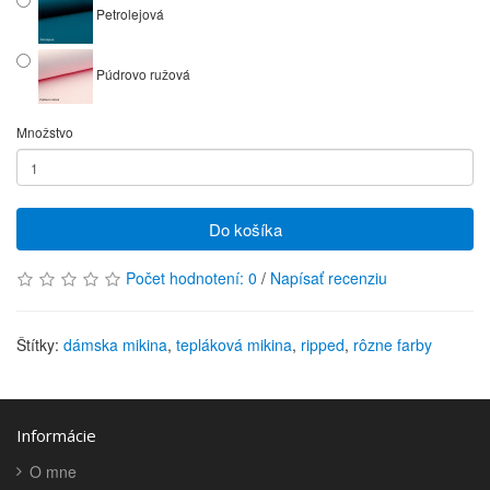
Petrolejová
Púdrovo ružová
Množstvo
Do košíka
Počet hodnotení: 0
/
Napísať recenziu
Štítky:
dámska mikina
,
tepláková mikina
,
ripped
,
rôzne farby
Informácie
O mne