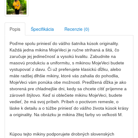
Popis
Špecifikácia
Recenzie (0)
Poďme spolu priniesť do vášho šatníka kúsok originality.
Každá jedna mikina MojeVeci je ručne strihaná a šitá, čo
zaručuje jej jedinečnosť a vysokú kvalitu. Zabudnite na
masovú produkciu a uniformitu, s mikinou MojeVeci budete
vystupovať z davu. Či už preferujete klasickú dĺžku, alebo
máte radšej dlhšie mikiny, ktoré vás zahalia do pohodlia,
MojeVeci vám ponúka obe možnosti. Predĺžená dĺžka je ako
stvorená pre chladnejšie dni, kedy sa chcete cítiť príjemne a
zároveň štýlovo. Keď si oblečiete mikinu MojeVeci, budete
vedieť, že má svoj príbeh. Príbeh o poctivom remesle, o
láske k detailu a o túžbe priniesť do vášho života kúsok krásy
a originality. Na obrázku je mikina žltej farby vo veľkosti M.
Kúpou tejto mikiny podporujete drobných slovenských