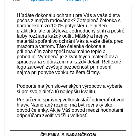
Hľadáte dokonalú ochranu pre Vás a vaše dieťa
počas zimných radovánok? Zateplená čelenka s
barančekom zo 100% polyestéru je nielen
praktická, ale aj štýlová. Jednoduchý strih a pestré
farby rozžiaria každý outfit. Mäkký a hrejivý
materiál spoľahlivo ochráni Vás a vaše dieťa pred
mrazom a vetrom. Táto čelenka dokonale
prilieha čím zabezpečí maximálne teplo a
pohodlie. Vyrobená je z kvalitných materiálov a
spracovaná s dôrazom na každý detail. Reflexné
logo zároveň zvyšuje bezpečnosť pri nosení,
najmä pri pohybe vonku za šera či tmy.
Podporte malých slovenských výrobcov a vyberte
si pre svoje dieťa tú najlepšiu kvalitu.
Pre určenie správnej veľkosti stačí odmerať obvod
hlavy. Nameraný rozmer má byť rovnaký ako
obvod čelenky. Ak je Váš obvod medzi hodnotami
odporúčam zvoliť väčšiu veľkosť.