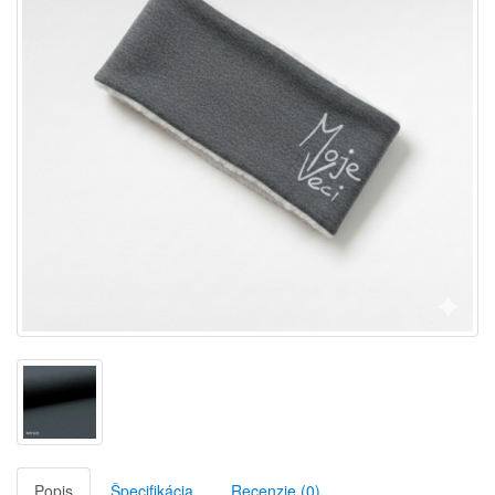
Popis
Špecifikácia
Recenzie (0)