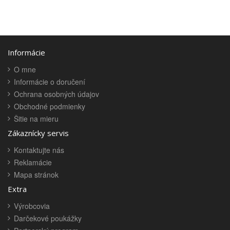
Informácie
O mne
Informácie o doručení
Ochrana osobných údajov
Obchodné podmienky
Šitie na mieru
Zákaznícky servis
Kontaktujte nás
Reklamácie
Mapa stránok
Extra
Výrobcovia
Darčekové poukážky